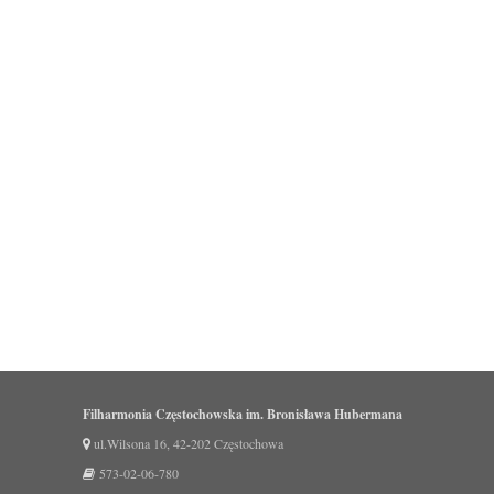
Filharmonia Częstochowska im. Bronisława Hubermana
ul.Wilsona 16, 42-202 Częstochowa
573-02-06-780