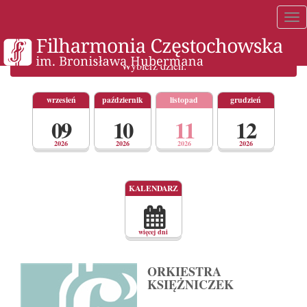
Tog
nav
Wybierz dzień:
wrzesień
październik
listopad
grudzień
09
10
11
12
2026
2026
2026
2026
Wybór
KALENDARZ
dnia
w
harmonogramie
wydarzeń
za
więcej dni
pomocą
kalendarza.
ORKIESTRA
KSIĘŻNICZEK