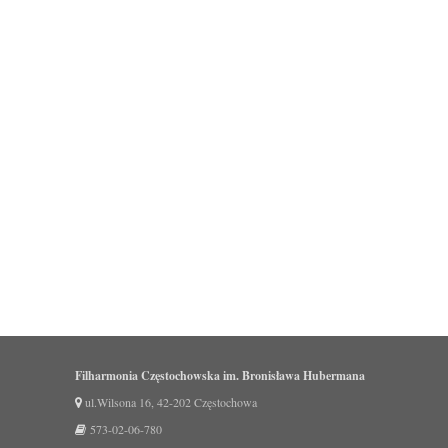
Filharmonia Częstochowska im. Bronisława Hubermana
ul.Wilsona 16, 42-202 Częstochowa
573-02-06-780