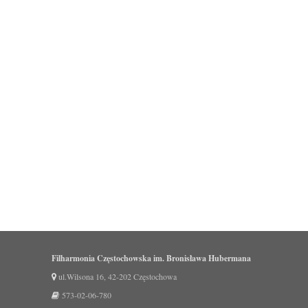
Filharmonia Częstochowska im. Bronisława Hubermana
ul.Wilsona 16, 42-202 Częstochowa
573-02-06-780