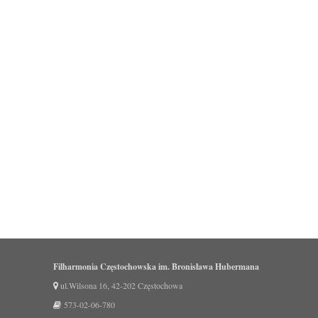
Filharmonia Częstochowska im. Bronisława Hubermana
ul.Wilsona 16, 42-202 Częstochowa
573-02-06-780