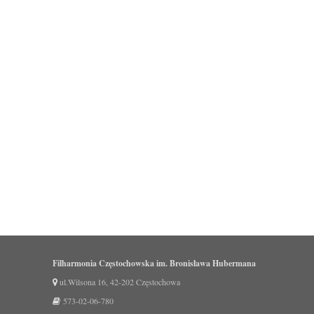
Filharmonia Częstochowska im. Bronisława Hubermana
ul.Wilsona 16, 42-202 Częstochowa
573-02-06-780