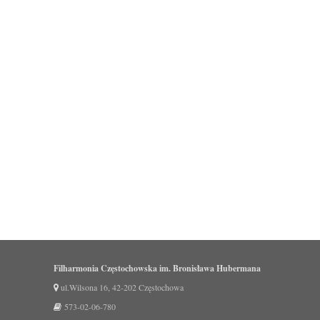
Filharmonia Częstochowska im. Bronisława Hubermana
ul.Wilsona 16, 42-202 Częstochowa
573-02-06-780