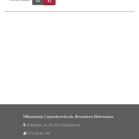
Filharmonia Częstochowska im. Bronisława Hubermana
ul.Wilsona 16, 42-202 Częstochowa
573-02-06-780