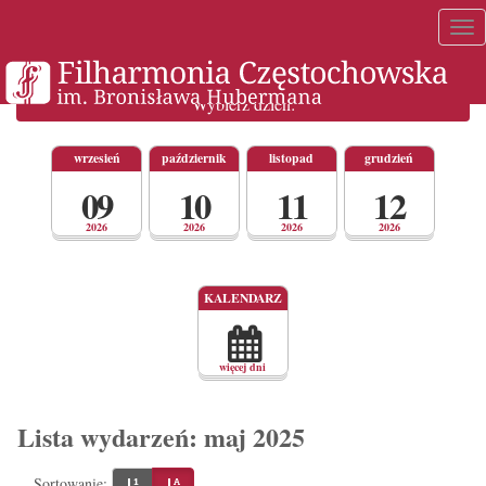
Tog
nav
Wybierz dzień:
wrzesień
październik
listopad
grudzień
09
10
11
12
2026
2026
2026
2026
Wybór
KALENDARZ
dnia
w
harmonogramie
wydarzeń
za
więcej dni
pomocą
kalendarza.
Lista wydarzeń: maj 2025
Sortowanie: