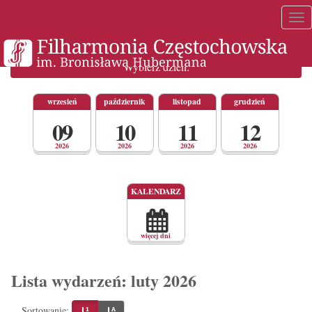
Tog
nav
Wybierz dzień:
wrzesień
październik
listopad
grudzień
09
10
11
12
2026
2026
2026
2026
Wybór
KALENDARZ
dnia
w
harmonogramie
wydarzeń
za
więcej dni
pomocą
kalendarza.
Lista wydarzeń: luty 2026
Sortowanie: