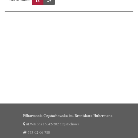
Filharmonia Częstochowska im. Bronisława Hubermana
ul.Wilsona 16, 42-202 Częstochowa
573-02-06-780