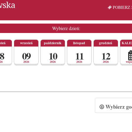
POBIERZ 
Wybierz dzień:
pień
wrzesień
październik
listopad
grudzień
KALE
8
09
10
11
12
26
2026
2026
2026
2026
więc
Wybierz god