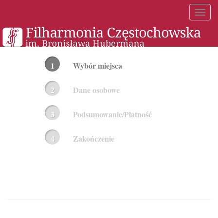
Toggl
naviga
Lista
Wybór miejsca
kroków
do
finalizacji
Dane osobowe
zamówienia
Podsumowanie/Płatność
Zakończenie