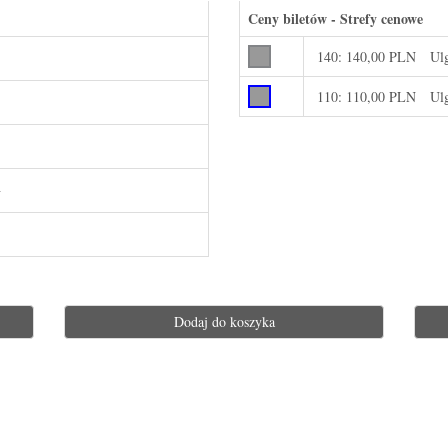
Ceny biletów - Strefy cenowe
140:
140,00 PLN
Ul
110:
110,00 PLN
Ul
h
Dodaj do koszyka