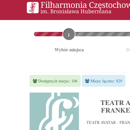
Lista
kroków
do
Wybór miejsca
D
finalizacji
zamówienia
Dostępnych miejsc: 106
Miejsc łącznie: 829
TEATR A
FRANKE
TEATR AVATAR - FRANKE