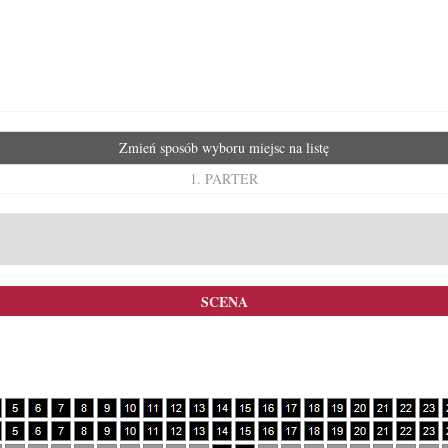
Zmień sposób wyboru miejsc na listę
1. PARTER
SCENA