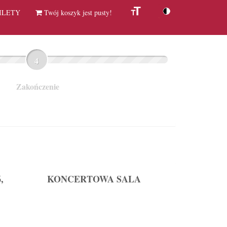
Zmień
Zmień
ILETY
Twój koszyk jest pusty!
rozmiar
kontrast
czcionki
Zakończenie
,
KONCERTOWA SALA