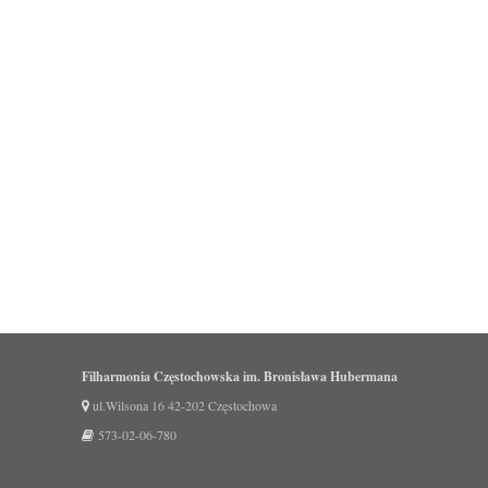
Filharmonia Częstochowska im. Bronisława Hubermana
ul.Wilsona 16 42-202 Częstochowa
573-02-06-780