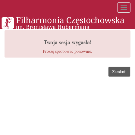
Toggl
naviga
Twoja sesja wygasła!
Proszę spróbować ponownie.
Zamknij